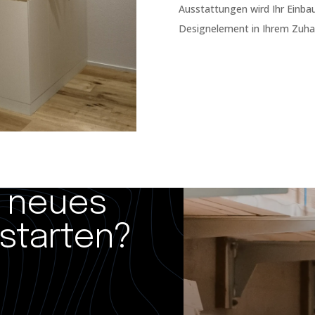
Ausstattungen wird Ihr Einb
Designelement in Ihrem Zuha
r neues
starten?