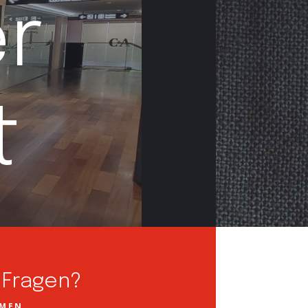
r
t
 Fragen?
HMEN